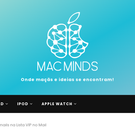
Onde maçãs e ideias se encontram!
AD
IPOD
APPLE WATCH
ails na Lista VIP no Mail