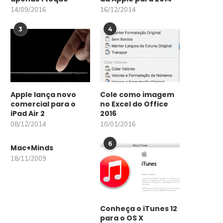
14/09/2016
16/12/2014
3
4
Apple lança novo
Cole como imagem
comercial para o
no Excel do Office
iPad Air 2
2016
08/12/2014
10/01/2016
6
Mac+Minds
18/11/2009
Conheça o iTunes 12
para o OS X