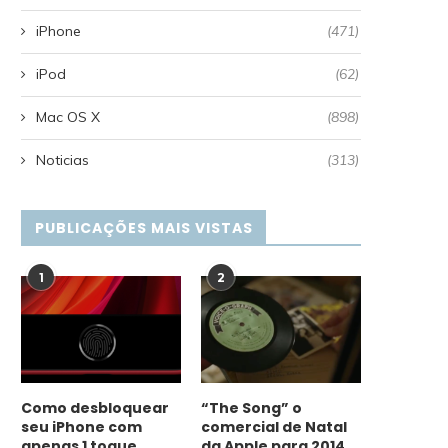
iPhone
(471)
iPod
(62)
Mac OS X
(898)
Noticias
(313)
PUBLICAÇÕES MAIS VISTAS
1
2
Como desbloquear
“The Song” o
seu iPhone com
comercial de Natal
apenas 1 toque
da Apple para 2014