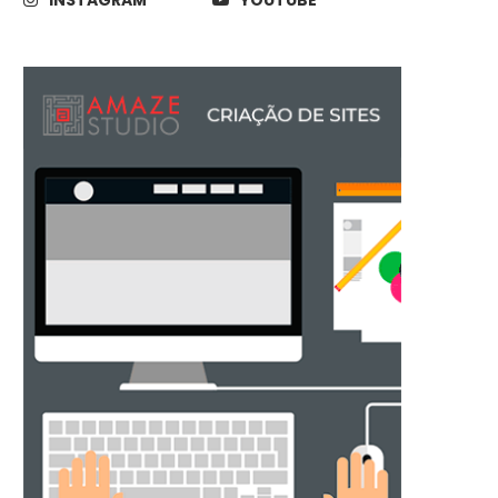
FingerKey: Desbloqueie 
Mac com um dedo
30/11/2014
Você sabe o que é Phablet?
10/12/2014