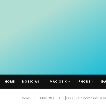
HOME
NOTICIAS
MAC OS X
IPHONE
IP
Home
Mac OS X
[OS X] Veja como incluir em