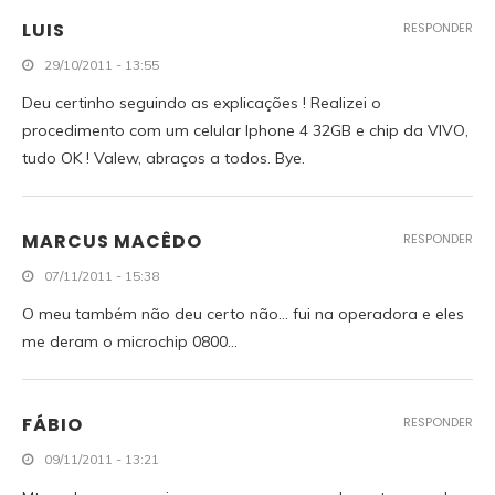
LUIS
RESPONDER
29/10/2011 - 13:55
Deu certinho seguindo as explicações ! Realizei o
procedimento com um celular Iphone 4 32GB e chip da VIVO,
tudo OK ! Valew, abraços a todos. Bye.
MARCUS MACÊDO
RESPONDER
07/11/2011 - 15:38
O meu também não deu certo não… fui na operadora e eles
me deram o microchip 0800…
FÁBIO
RESPONDER
09/11/2011 - 13:21