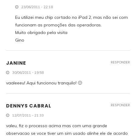
23/06/2011 - 22:18
Eu utilizei meu chip cortado no iPad 2, mas não sei com
funcionam as promoções das operadoras.
Muito obrigado pela visita
Gino
JANINE
RESPONDER
30/06/2011 - 19:58
vaaleeeu! Aqui funcionou tranquilo! 🙂
DENNYS CABRAL
RESPONDER
12/07/2011 - 21:33
valeu, fiz o processo acima mas com uma grande
observacao se voce tiver um sim usado alinhe ele de acordo