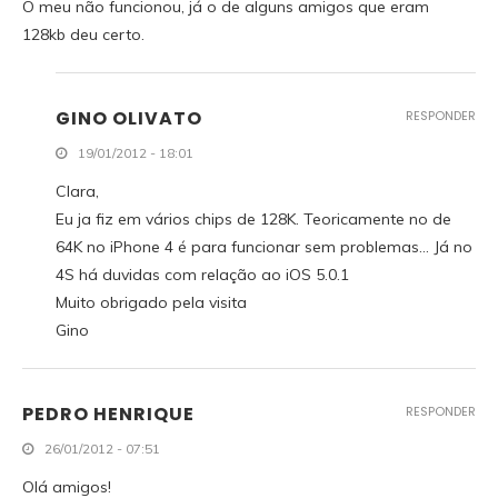
O meu não funcionou, já o de alguns amigos que eram
128kb deu certo.
GINO OLIVATO
RESPONDER
19/01/2012 - 18:01
Clara,
Eu ja fiz em vários chips de 128K. Teoricamente no de
64K no iPhone 4 é para funcionar sem problemas… Já no
4S há duvidas com relação ao iOS 5.0.1
Muito obrigado pela visita
Gino
PEDRO HENRIQUE
RESPONDER
26/01/2012 - 07:51
Olá amigos!