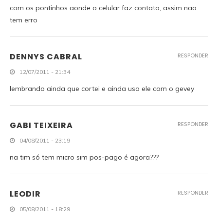
com os pontinhos aonde o celular faz contato, assim nao
tem erro
DENNYS CABRAL
RESPONDER
12/07/2011 - 21:34
lembrando ainda que cortei e ainda uso ele com o gevey
GABI TEIXEIRA
RESPONDER
04/08/2011 - 23:19
na tim só tem micro sim pos-pago é agora???
LEODIR
RESPONDER
05/08/2011 - 18:29