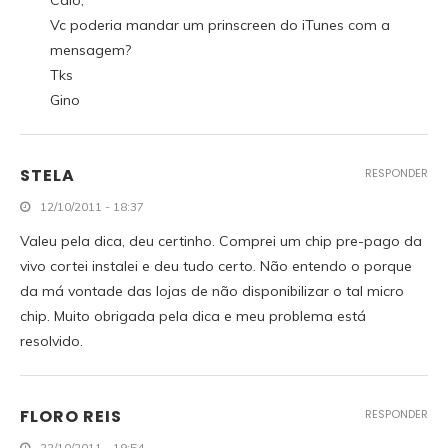
Caio,
Vc poderia mandar um prinscreen do iTunes com a
mensagem?
Tks
Gino
STELA
RESPONDER
12/10/2011 - 18:37
Valeu pela dica, deu certinho. Comprei um chip pre-pago da
vivo cortei instalei e deu tudo certo. Não entendo o porque
da má vontade das lojas de não disponibilizar o tal micro
chip. Muito obrigada pela dica e meu problema está
resolvido.
FLORO REIS
RESPONDER
22/10/2011 - 19:54