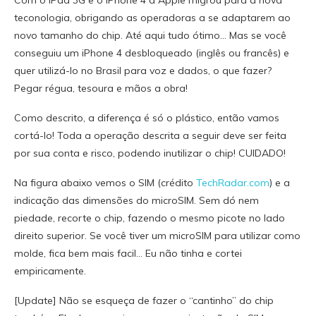
Com o ìPad 3G e o iPhone 4 a Apple migrou para a nova
teconologia, obrigando as operadoras a se adaptarem ao
novo tamanho do chip. Até aqui tudo ótimo… Mas se você
conseguiu um iPhone 4 desbloqueado (inglês ou francês) e
quer utilizá-lo no Brasil para voz e dados, o que fazer?
Pegar régua, tesoura e mãos a obra!
Como descrito, a diferença é só o plástico, então vamos
cortá-lo! Toda a operação descrita a seguir deve ser feita
por sua conta e risco, podendo inutilizar o chip! CUIDADO!
Na figura abaixo vemos o SIM (crédito
TechRadar.com
) e a
indicação das dimensões do microSIM. Sem dó nem
piedade, recorte o chip, fazendo o mesmo picote no lado
direito superior. Se você tiver um microSIM para utilizar como
molde, fica bem mais facil… Eu não tinha e cortei
empiricamente.
[Update] Não se esqueça de fazer o “cantinho” do chip