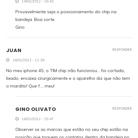
14/01/2012 - 16:42
Provavelmente seja o posicionamento do chip na
bandeja. Boa sorte.
Gino
JUAN
RESPONDER
16/01/2012 - 11:38
No meu iphone 4S, o TIM chip não funcionou… foi cortado,
lixado, encaixa cirurgicamente e o aparelho diz que não tem
o mardito! Que f…, meu!
GINO OLIVATO
RESPONDER
16/01/2012 - 15:47
Observer se as marcas que estão no seu chip estão na
posição que toquem os contatos dentro da bandeja no