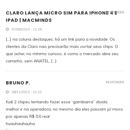
CLARO LANÇA MICRO SIM PARA IPHONE 4 E
RESPONDER
IPAD | MACMINDS
07/08/2010 - 12:39
[…] na coluna destaques, há um link para a novidade. Os
clientes da Claro nao precisarão mais cortar seus chips. O
que achei, no mínimo curioso, é como o mercado abre seu
caminho, sem ANATEL, […]
BRUNO P.
RESPONDER
08/11/2010 - 21:22
fudi 2 chipes tentando fazer essa “gambiarra” doida.
melhor ir na operadora, no mesmo dia eles passam p/ micro
por apenas R$ 0,0 real
huauhauhauha