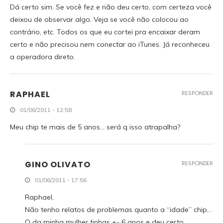
Dá certo sim. Se você fez e não deu certo, com certeza você
deixou de observar algo. Veja se você não colocou ao
contrário, etc. Todos os que eu cortei pra encaixar deram
certo e não precisou nem conectar ao iTunes. Já reconheceu
a operadora direto.
RAPHAEL
RESPONDER
01/06/2011 - 12:58
Meu chip te mais de 5 anos… será q isso atrapalha?
GINO OLIVATO
RESPONDER
01/06/2011 - 17:56
Raphael,
Não tenho relatos de problemas quanto a “idade” chip…
O da minha mulher tinhas +- 6 anos e deu certo.