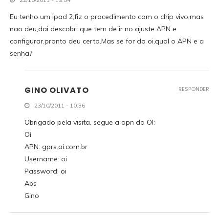
Eu tenho um ipad 2,fiz o procedimento com o chip vivo,mas
nao deu,dai descobri que tem de ir no ajuste APN e
configurar.pronto deu certo.Mas se for da oi,qual o APN e a
senha?
GINO OLIVATO
RESPONDER
23/10/2011 - 10:36
Obrigado pela visita, segue a apn da OI:
Oi
APN: gprs.oi.com.br
Username: oi
Password: oi
Abs
Gino