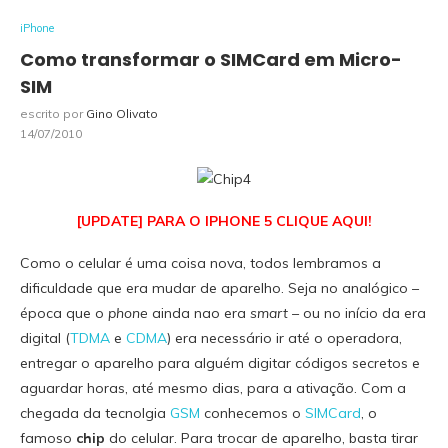
iPhone
Como transformar o SIMCard em Micro-
SIM
escrito por
Gino Olivato
14/07/2010
[UPDATE] PARA O IPHONE 5 CLIQUE AQUI!
Como o celular é uma coisa nova, todos lembramos a
dificuldade que era mudar de aparelho. Seja no analógico –
época que o
phone
ainda nao era
smart –
ou no início da era
digital (
TDMA
e
CDMA
) era necessário ir até o operadora,
entregar o aparelho para alguém digitar códigos secretos e
aguardar horas, até mesmo dias, para a ativação. Com a
chegada da tecnolgia
GSM
conhecemos o
SIMCard
, o
famoso
chip
do celular. Para trocar de aparelho, basta tirar