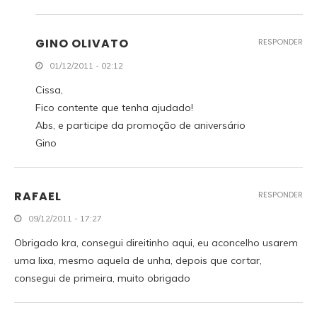
GINO OLIVATO
RESPONDER
01/12/2011 - 02:12
Cissa,
Fico contente que tenha ajudado!
Abs, e participe da promoção de aniversário
Gino
RAFAEL
RESPONDER
09/12/2011 - 17:27
Obrigado kra, consegui direitinho aqui, eu aconcelho usarem
uma lixa, mesmo aquela de unha, depois que cortar,
consegui de primeira, muito obrigado