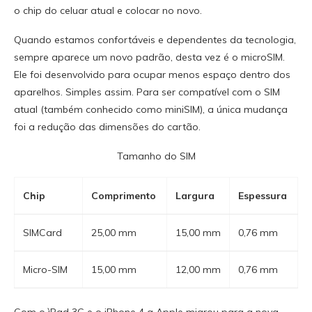
o chip do celuar atual e colocar no novo.
Quando estamos confortáveis e dependentes da tecnologia,
sempre aparece um novo padrão, desta vez é o microSIM.
Ele foi desenvolvido para ocupar menos espaço dentro dos
aparelhos. Simples assim. Para ser compatível com o SIM
atual (também conhecido como miniSIM), a única mudança
foi a redução das dimensões do cartão.
Tamanho do SIM
Chip
Comprimento
Largura
Espessura
SIMCard
25,00 mm
15,00 mm
0,76 mm
Micro-SIM
15,00 mm
12,00 mm
0,76 mm