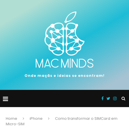
Onde maçãs e ideias se encontram!
Home
iPhone
Como transformar o SIMCard em
Micro-SIM