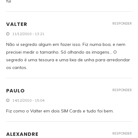
fui
VALTER
RESPONDER
11/12/2010 - 13:21
Não vi segredo algum em fazer isso. Fiz numa boa, e nem
precisei medir o tamanho. Só olhando as imagens… O
segredo é uma tesoura e uma lixa de unha para arredondar
os cantos.
PAULO
RESPONDER
14/12/2010 - 15:04
Fiz como o Valter em dois SIM Cards e tudo foi bem.
ALEXANDRE
RESPONDER