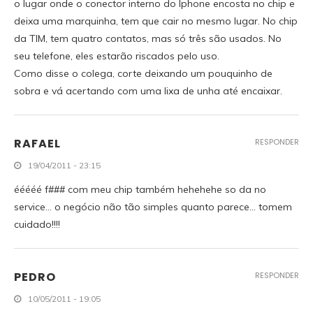
o lugar onde o conector interno do Iphone encosta no chip e
deixa uma marquinha, tem que cair no mesmo lugar. No chip
da TIM, tem quatro contatos, mas só três são usados. No
seu telefone, eles estarão riscados pelo uso.
Como disse o colega, corte deixando um pouquinho de
sobra e vá acertando com uma lixa de unha até encaixar.
RAFAEL
RESPONDER
19/04/2011 - 23:15
ééééé f### com meu chip também hehehehe so da no
service… o negócio não tão simples quanto parece… tomem
cuidado!!!!
PEDRO
RESPONDER
10/05/2011 - 19:05