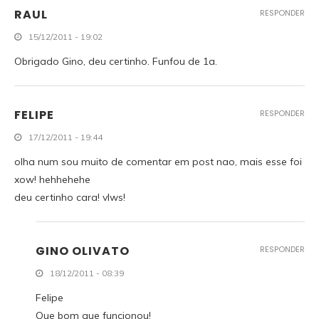
RAUL
RESPONDER
15/12/2011 - 19:02
Obrigado Gino, deu certinho. Funfou de 1a.
FELIPE
RESPONDER
17/12/2011 - 19:44
olha num sou muito de comentar em post nao, mais esse foi
xow! hehhehehe
deu certinho cara! vlws!
GINO OLIVATO
RESPONDER
18/12/2011 - 08:39
Felipe
Que bom que funcionou!