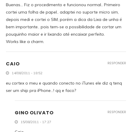
Buenas… Fiz o procedimento e funcionou normal.. Primeiro
cortei uma folha de papel.. adaptei no suporte micro sim,
depois medi e cortei o SIM, porém a dica da Lixa de unha é
bem importante.. pois tem-se a possibilidade de cortar um
pouquinho maior e ir lixando até encaixar perfeito.
Works like a charm.
CAIO
RESPONDER
14/08/2011 - 18:52
eu cortex o meu e quando conecto no iTunes ele diz q tenq
ser um ship pra iPhone…! qq e faco?
GINO OLIVATO
RESPONDER
15/08/2011 - 17:27