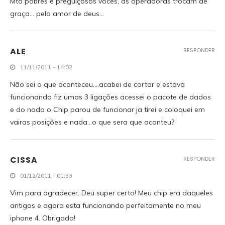
Mto pobres e preguiçosos voces, as operadoras trocam de
graça… pelo amor de deus…
ALE
RESPONDER
11/11/2011 - 14:02
Não sei o que aconteceu….acabei de cortar e estava
funcionando fiz umas 3 ligações acessei o pacote de dados
e do nada o Chip parou de funcionar ja tirei e coloquei em
vairas posições e nada…o que sera que aconteu?
CISSA
RESPONDER
01/12/2011 - 01:33
Vim para agradecer. Deu super certo! Meu chip era daqueles
antigos e agora esta funcionando perfeitamente no meu
iphone 4. Obrigada!