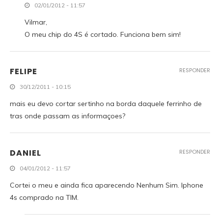
02/01/2012 - 11:57
Vilmar,
O meu chip do 4S é cortado. Funciona bem sim!
FELIPE
RESPONDER
30/12/2011 - 10:15
mais eu devo cortar sertinho na borda daquele ferrinho de
tras onde passam as informaçoes?
DANIEL
RESPONDER
04/01/2012 - 11:57
Cortei o meu e ainda fica aparecendo Nenhum Sim. Iphone
4s comprado na TIM.